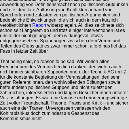
Anwendung von Definitionsmacht nach politischem Gutdünken
und die identitäre Auflösung von Konflikten anhand von
Sprechorten und zulasten von politischen Argumenten sind
bedenkliche Entwicklungen, die sich auch in dem kürzlich
veröffentlichten
Report
widerspiegeln. All dies zeichnete sich
schon seit Längerem ab und trotz einiger Interventionen ist es
uns leider nicht gelungen, dem wirkungsvoll etwas
entgegenzusetzen. Spannungen zwischen dem Verein und
Teilen des Clubs gab es zwar immer schon, allerdings lief das
Fass in letzter Zeit über.
That being said, no reason to be sad. Wir wollen allen
Freund:innen des Vereins herzlich danken, den vielen auch
nicht immer sichtbaren Supporter:innen, der Technik-AG im IfZ
für die konstante Begleitung der Veranstaltungen, den sehr
guten Referent:innen, den wohlwollenden Stiftungen sowie
befreundeten politischen Gruppen und nicht zuletzt den
zahlreichen, interessierten und klugen Besucher:innen unserer
Veranstaltungen. Es war eine famose und erinnerungswürdige
Zeit voller Freundschaft, Theorie, Praxis und Kritik – und sicher
auch eine der Tränen. Unvergessen verlassen wir den
Kohlrabizirkus doch zumindest als Gespenst des
Kommunismus nicht.