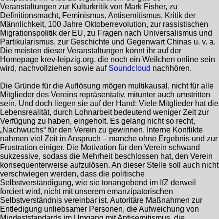
Veranstaltungen zur Kulturkritik von Mark Fisher, zu
Definitionsmacht, Feminismus, Antisemitismus, Kritik der
Männlichkeit, 100 Jahre Oktoberrevolution, zur rassistischen
Migrationspolitik der EU, zu Fragen nach Universalismus und
Partikularismus, zur Geschichte und Gegenwart Chinas u. v. a.
Die meisten dieser Veranstaltungen könnt ihr auf der
Homepage krev-leipzig.org, die noch ein Weilchen online sein
wird, nachvollziehen sowie auf
Soundcloud
nachhören.
Die Gründe für die Auflösung mögen multikausal, nicht für alle
Mitglieder des Vereins repräsentativ, mitunter auch umstritten
sein. Und doch liegen sie auf der Hand: Viele Mitglieder hat die
Lebensrealität, durch Lohnarbeit bedeutend weniger Zeit zur
Verfügung zu haben, eingeholt. Es gelang nicht so recht,
„Nachwuchs“ für den Verein zu gewinnen. Interne Konflikte
nahmen viel Zeit in Anspruch – manche ohne Ergebnis und zur
Frustration einiger. Die Motivation für den Verein schwand
sukzessive, sodass die Mehrheit beschlossen hat, den Verein
konsequenterweise aufzulösen. An dieser Stelle soll auch nicht
verschwiegen werden, dass die politische
Selbstverständigung, wie sie tonangebend im IfZ derweil
forciert wird, nicht mit unserem emanzipatorischen
Selbstverständnis vereinbar ist. Autoritäre Maßnahmen zur
Entledigung unliebsamer Personen, die Aufweichung von
Mindeststandards im Umgang mit Antisemitismus, die